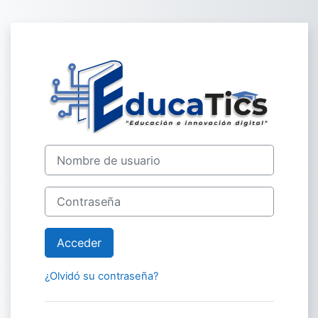
Salta al contenido principal
Entrar a Plataf
Nombre de usuario
Contraseña
Acceder
¿Olvidó su contraseña?